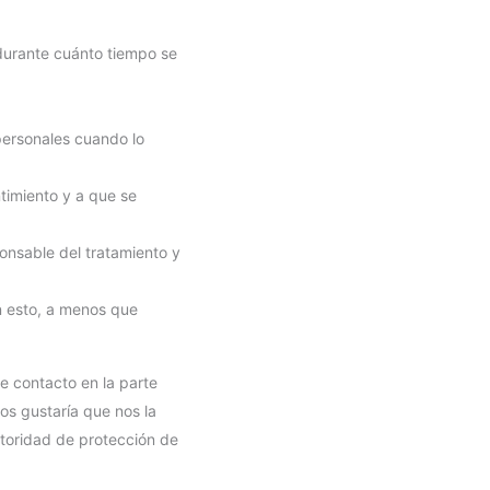
s
durante cuánto tiempo se
s
e
n
 personales cuando lo
g
e
timiento y a que se
r
ponsable del tratamiento y
n esto, a menos que
de contacto en la parte
os gustaría que nos la
utoridad de protección de