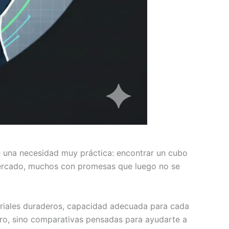
 una necesidad muy práctica: encontrar un cubo
mercado, muchos con promesas que luego no se
teriales duraderos, capacidad adecuada para cada
otro, sino comparativas pensadas para ayudarte a