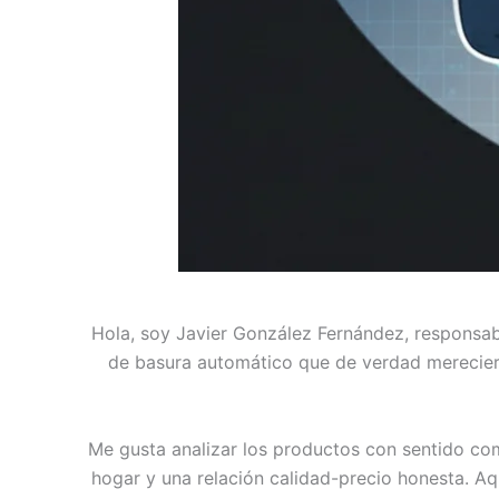
Hola, soy Javier González Fernández, responsa
de basura automático que de verdad merecier
Me gusta analizar los productos con sentido com
hogar y una relación calidad-precio honesta. Aq