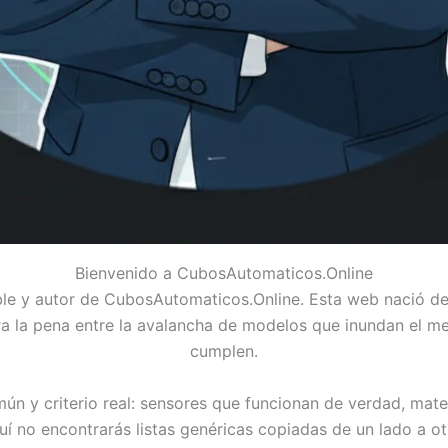
Bienvenido a CubosAutomaticos.Online
ble y autor de CubosAutomaticos.Online. Esta web nació de
a la pena entre la avalancha de modelos que inundan el 
cumplen.
ún y criterio real: sensores que funcionan de verdad, ma
uí no encontrarás listas genéricas copiadas de un lado a 